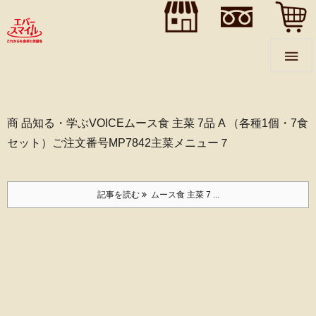
">
">
">

商 品
知る・学ぶ
VOICE
ムース食 主菜 7品 A （各種1個・7食
セット）
ご注文番号MP7842
主菜メニュー７
記事を読む
ムース食 主菜 7 ...