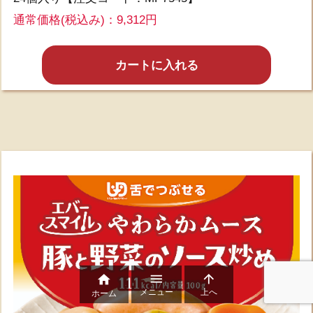
通常価格(税込み)：9,312円
カートに入れる



メニュー
上へ
ホーム