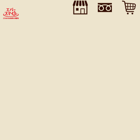
">
">
">
単品メニュー