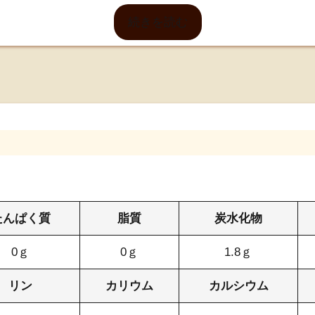
続きを読む
たんぱく質
脂質
炭水化物
0ｇ
0ｇ
1.8ｇ
リン
カリウム
カルシウム