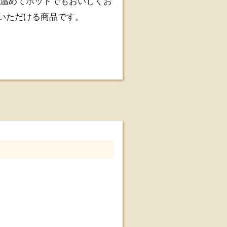
 温めてホットでもおいしくお
いただける商品です。
し、よくかき混ぜてくださ
２ヶ月以上のものを納品させ
じめご了承ください。