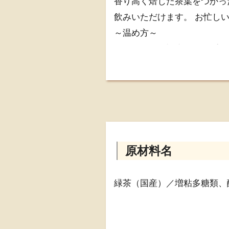
香り高く焙じた茶葉をつかっ
飲みいただけます。 お忙し
～温め方～
・電子レンジ対応のコップな
・電子レンジは機種により温
い。
・とろみ飲料を温める際は容
ていただいております。 ◇
原材料名
緑茶（国産）／増粘多糖類、