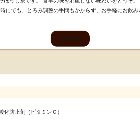
たほうじ茶です。 食事の味を邪魔しない味わいをどうぞ。
い時にでも、とろみ調整の手間もかからず、お手軽にお飲み
どに移し替えて、５０℃を上限に加温してください。
続きを読む
まり方が異なりますので、１０秒ずつ様子を見ながら加温
器のままでの湯煎はしないでください。 ◇賞味期限が残り
パッケージは予告なく変更になる場合がございます。あらか
酸化防止剤（ビタミンＣ）