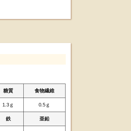
糖質
食物繊維
1.3ｇ
0.5ｇ
鉄
亜鉛