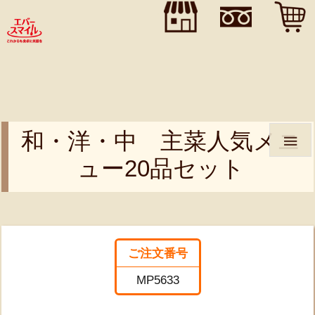
">
">
">
商 品
知る・学ぶ
VOICE
和・洋・中 主菜人気メニ

ュー20品セット
ご注文番号
MP5633