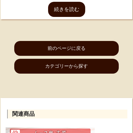
じゃが ⑥筑前煮 ⑦やきとり ⑧鶏とかぼちゃの煮
続きを読む
物 ⑨白身魚の煮付け ⑩すき焼き ⑪照り焼きチキ
ン ⑫クリームシチュー ⑬チキンのトマト煮 ⑭デ
ミグラスハンバーグ ⑮サーモンのクリーム煮 ⑯白
身魚の黒酢あんかけ ⑰ビーフステーキ ⑱肉野菜炒
め ⑲酢豚 ⑳八宝菜
前のページに戻る
◇賞味期限が残り２ヶ月以上のものを納品させていた
だいております。
カテゴリーから探す
◇パッケージは予告なく変更になる場合がございま
す。あらかじめご了承ください。
関連商品