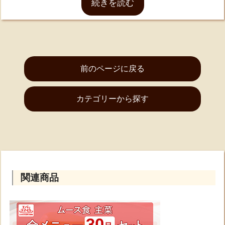
続きを読む
煮 ⑥デミグラスハンバーグ ⑦トマトハンバーグ
⑧ビーフカレー ⑨ビーフシチュー ⑩やきとり ⑪
回鍋肉 ⑫牛ごぼうの生姜煮 ⑬鶏とかぼちゃの煮
物 ⑭和風ハンバーグ ⑮酢豚 ⑯筑前煮 ⑰肉じゃ
前のページに戻る
が ⑱肉野菜炒め ⑲白身魚の煮付け ⑳八宝菜 ㉑
ビーフステーキ ㉒鶏肉の柚子胡椒だれ ㉓照り焼き
カテゴリーから探す
チキン ㉔豚と野菜のソース炒め ㉕豚肉の旨塩レモ
ンだれ ㉖白身魚の黒酢あんかけ ㉗きんぴらごぼ
う ㉘たけのこの土佐煮
◇賞味期限が残り２ヶ月以上のものを納品させていた
関連商品
だいております。
◇パッケージは予告なく変更になる場合がございま
す。あらかじめご了承ください。