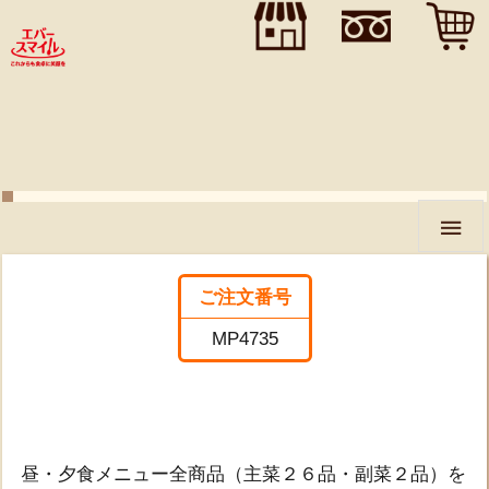
">
">
">
昼・夕食ムース 主菜副菜
28品セット

ご注文番号
MP4735
昼・夕食メニュー全商品（主菜２６品・副菜２品）を