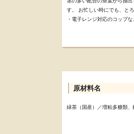
茎の多い配合の茶葉から抽出
す。 お忙しい時にでも、と
・電子レンジ対応のコップな
・電子レンジは機種により温
い。
・とろみ飲料を温める際は容
◇賞味期限が残り２ヶ月以上
◇パッケージは予告なく変更
◇特別価格は〆5月30日9時
原材料名
緑茶（国産）／増粘多糖類、