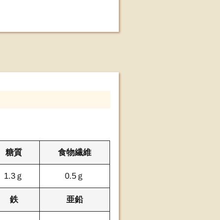
糖質
食物繊維
1.3ｇ
0.5ｇ
鉄
亜鉛