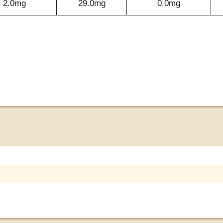
2.0mg
29.0mg
0.0mg