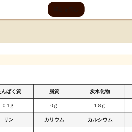
続きを読む
たんぱく質
脂質
炭水化物
0.1ｇ
0ｇ
1.8ｇ
リン
カリウム
カルシウム