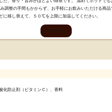
した、香り・旨みがほどよい緑茶です。 温めてホットでも
ろみ調整の手間もかからず、お手軽にお飲みいただける商品
どに移し替えて、５０℃を上限に加温してください。
まり方が異なりますので、１０秒ずつ様子を見ながら加温
続きを読む
器のままでの湯煎はしないでください。
のものを納品させていただいております。
になる場合がございます。あらかじめご了承ください。
59分までのご注文となります。
酸化防止剤（ビタミンＣ）、香料