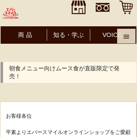
">
">
">
商 品
知る・学ぶ
VOICE

朝食メニュー向けムース食が直販限定で発
売！
お客様各位
平素よりエバースマイルオンラインショップをご愛顧