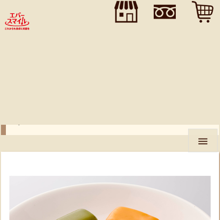
">
">
">
商 品
知る・学ぶ
VOICE
プレミアム
